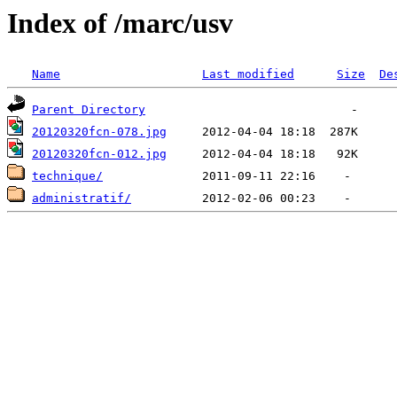
Index of /marc/usv
Name
Last modified
Size
De
Parent Directory
20120320fcn-078.jpg
20120320fcn-012.jpg
technique/
administratif/