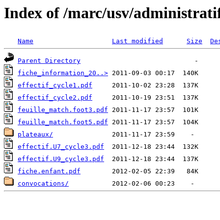
Index of /marc/usv/administrati
Name
Last modified
Size
De
Parent Directory
fiche_information_20..>
effectif_cycle1.pdf
effectif_cycle2.pdf
feuille_match.foot3.pdf
feuille_match.foot5.pdf
plateaux/
effectif.U7_cycle3.pdf
effectif.U9_cycle3.pdf
fiche.enfant.pdf
convocations/