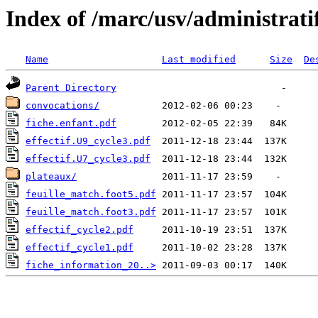
Index of /marc/usv/administrati
Name
Last modified
Size
De
Parent Directory
convocations/
fiche.enfant.pdf
effectif.U9_cycle3.pdf
effectif.U7_cycle3.pdf
plateaux/
feuille_match.foot5.pdf
feuille_match.foot3.pdf
effectif_cycle2.pdf
effectif_cycle1.pdf
fiche_information_20..>